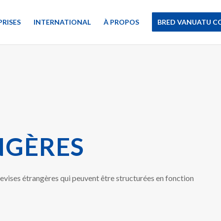
PRISES
INTERNATIONAL
À PROPOS
BRED VANUATU C
NGÈRES
vises étrangères qui peuvent être structurées en fonction