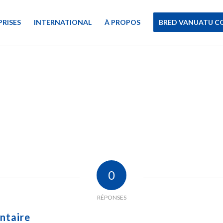
PRISES
INTERNATIONAL
À PROPOS
BRED VANUATU C
0
RÉPONSES
ntaire