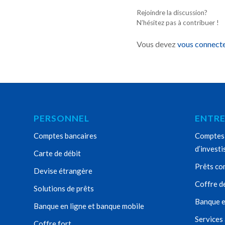
Rejoindre la discussion?
N’hésitez pas à contribuer !
Vous devez
vous connect
PERSONNEL
ENTRE
Comptes bancaires
Comptes 
d’invest
Carte de débit
Prêts co
Devise étrangère
Coffre d
Solutions de prêts
Banque e
Banque en ligne et banque mobile
Services
Coffre fort